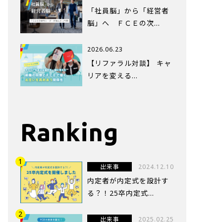
「社員脳」から「経営者
脳」へ ＦＣＥの次…
2026.06.23
【リファラル対談】 キャ
リアを変える…
Ranking
出来事
2024.12.10
内定者が内定式を設計す
る？！25卒内定式...
出来事
2025.02.25