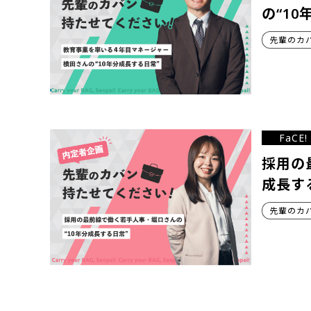
の“10
先輩のカ
FaCE!
採用の
成長す
先輩のカ