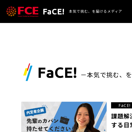
FaCE!
本気で挑む、を
届けるメディア
FaCE!
－本気で挑む、
FaCE!
課題解
する日