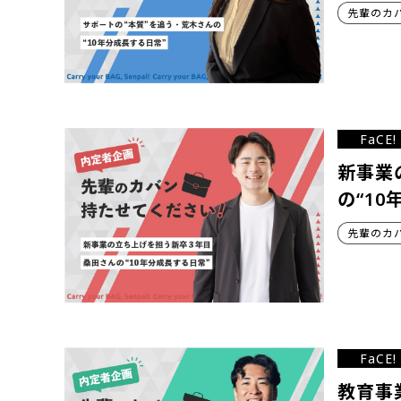
先輩のカ
FaCE!
新事業
の“10
先輩のカ
FaCE!
教育事