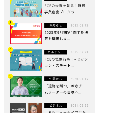
FCEの未来を創る！新規
事業創出プログラ...
お知らせ
2025.02.13
2025年9月期第1四半期決
算を開示しま...
カルチャー
2025.02.21
FCEの恒例行事！~ミッシ
ョン・ステート...
仲間たち
2025.01.17
「退路を断つ」若きチー
ムリーダーの目標へ...
ビジネス
2021.02.22
「君もニュータイプにな