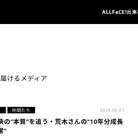
ALL
FaCE!
出来
を届けるメディア
仲間たち
2026.06.01
決の“本質”を追う・荒木さんの“10年分成長
常”