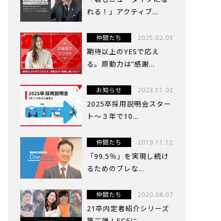
れる！」アクティブ...
仲間たち
2025.02.03
期待以上のYESで応え
る。原動力は”感謝...
お知らせ
2023.11.02
2025卒採用説明会スター
ト～３年で10...
仲間たち
2019.11.12
「99.5％」を実現し続け
るためのブレな...
仲間たち
2020.08.07
21卒内定者紹介シリーズ
第二弾！FCEに...