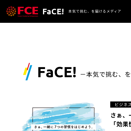
FaCE!
本気で挑む、を
届けるメディア
FaCE!
－本気で挑む、
ビジネ
さぁ、
「効果