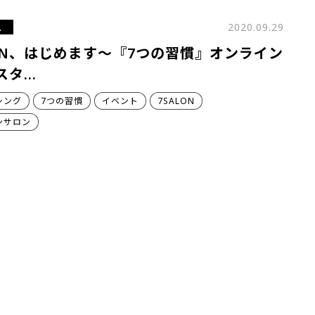
ス
2020.09.29
LON、はじめます～『7つの習慣』オンライン
スタ…
シング
7つの習慣
イベント
7SALON
ンサロン