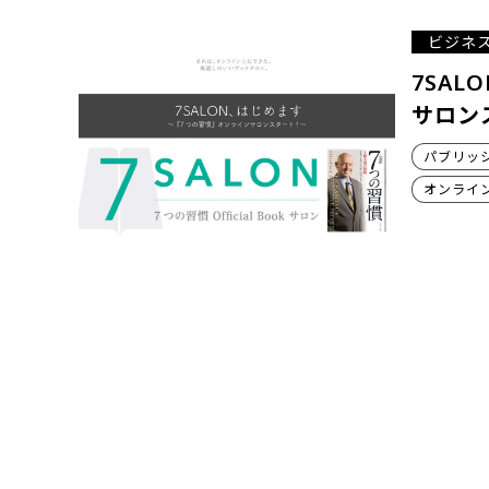
ビジネ
7SA
サロン
パブリッ
オンライ