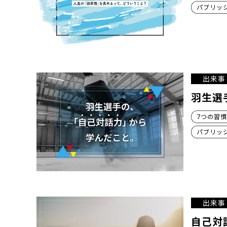
パブリッ
出来事
羽生選
7つの習慣
パブリッ
出来事
自己対