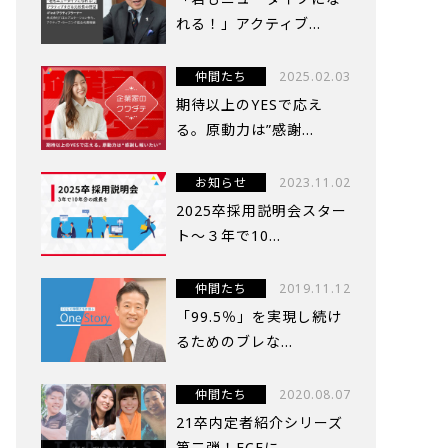
れる！」アクティブ...
仲間たち
2025.02.03
期待以上のYESで応え
る。原動力は”感謝...
お知らせ
2023.11.02
2025卒採用説明会スター
ト～３年で10...
仲間たち
2019.11.12
「99.5％」を実現し続け
るためのブレな...
仲間たち
2020.08.07
21卒内定者紹介シリーズ
第二弾！FCEに...