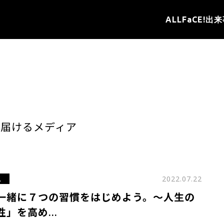
ALL
FaCE!
出来
を届けるメディア
ス
2022.07.22
一緒に７つの習慣をはじめよう。～人生の
性」を高め…