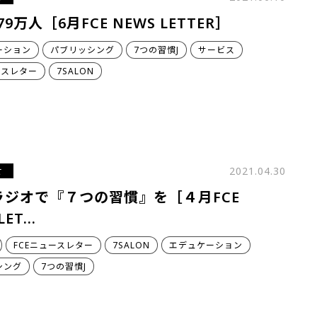
79万人［6月FCE NEWS LETTER］
ーション
パブリッシング
7つの習慣J
サービス
ースレター
7SALON
せ
2021.04.30
ラジオで『７つの習慣』を［４月FCE
LET…
FCEニュースレター
7SALON
エデュケーション
シング
7つの習慣J