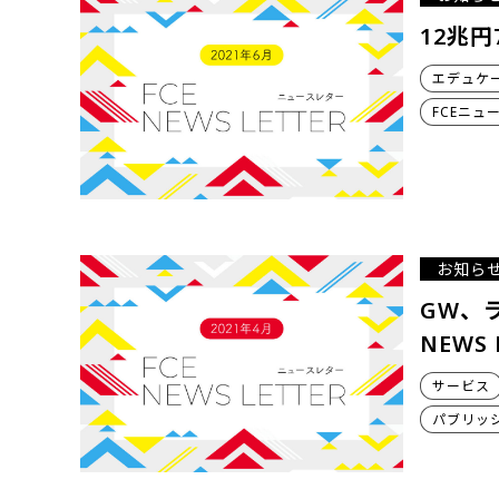
12兆円
エデュケ
FCEニュ
お知ら
GW、
NEWS 
サービス
パブリッ