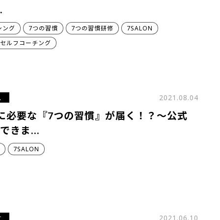
…
シング
7つの習慣
7つの習慣研修
7SALON
慣セルフコーチング
ス
2021.08.04
に必要な『7つの習慣』が届く！？～公式
ができま…
7SALON
せ
2021.06.10