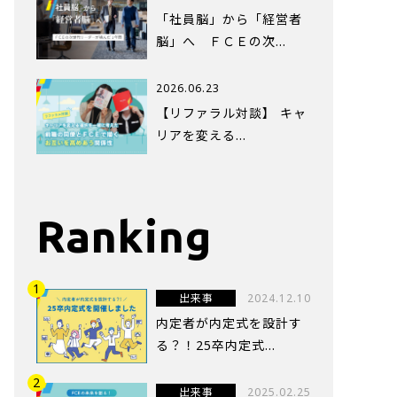
「社員脳」から「経営者
脳」へ ＦＣＥの次…
2026.06.23
【リファラル対談】 キャ
リアを変える…
Ranking
出来事
2024.12.10
内定者が内定式を設計す
る？！25卒内定式...
出来事
2025.02.25