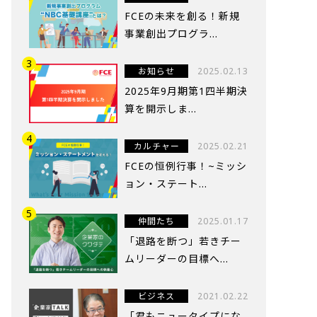
FCEの未来を創る！新規
事業創出プログラ...
お知らせ
2025.02.13
2025年9月期第1四半期決
算を開示しま...
カルチャー
2025.02.21
FCEの恒例行事！~ミッシ
ョン・ステート...
仲間たち
2025.01.17
「退路を断つ」若きチー
ムリーダーの目標へ...
ビジネス
2021.02.22
「君もニュータイプにな