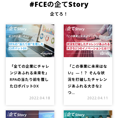
#FCEの企てStory
企てろ！
「全ての企業にチャレ
「この事業に未来はな
ンジあふれる未来を」
い」—！？ そんな状
RPAの当たり前を覆し
況を打破したチャレン
たロボパットDX
ジあふれる大きな2
つ…
2022.04.18
2022.04.11