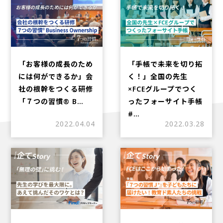
「お客様の成長のため
「手帳で未来を切り拓
には何ができるか」会
く！」全国の先生
社の根幹をつくる研修
×FCEグループでつく
「７つの習慣®︎ B…
ったフォーサイト手帳
#…
2022.04.04
2022.03.28