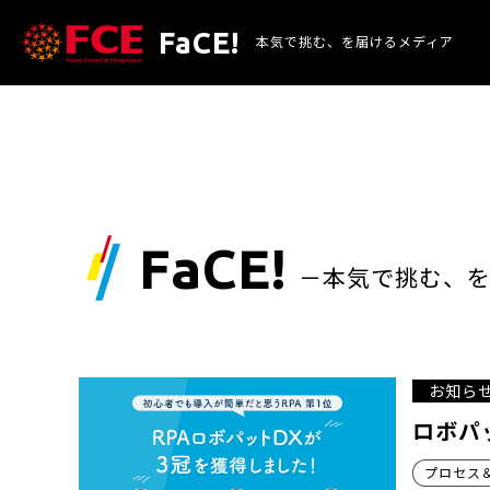
FaCE!
本気で挑む、を
届けるメディア
FaCE!
－本気で挑む、
お知ら
ロボパ
プロセス