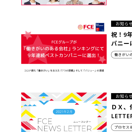
お知ら
祝！9
パニー
働きがい
お知ら
ＤＸ、
LETTE
プロセス