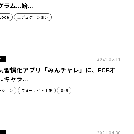
グラム…始…
Code
エデュケーション
せ
2021.05.11
気習慣化アプリ「みんチャレ」に、FCEオ
ルキャラ…
ーション
フォーサイト手帳
裏側
せ
2021.04.30