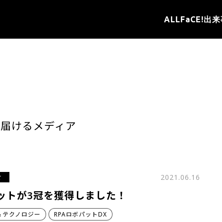
ALL
FaCE!
出来
を届けるメディア
せ
2021.06.16
ットが3冠を獲得しました！
＆テクノロジー
RPAロボパットDX