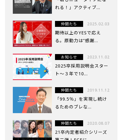
れる！」アクティブ...
仲間たち
2025.02.03
期待以上のYESで応え
る。原動力は”感謝...
お知らせ
2023.11.02
2025卒採用説明会スター
ト～３年で10...
仲間たち
2019.11.12
「99.5％」を実現し続け
るためのブレな...
仲間たち
2020.08.07
21卒内定者紹介シリーズ
第二弾！FCEに...