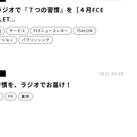
ラジオで『７つの習慣』を［４月FCE
LET…
J
サービス
FCEニュースレター
7SALON
ーション
パブリッシング
せ
2021.04.28
習慣を、ラジオでお届け！
PR
裏側