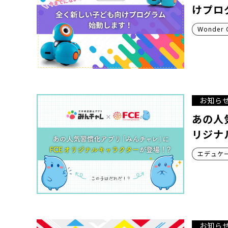
けプロ
Wonder 
お知ら
あの人
リジナ
エデュケ
お知ら