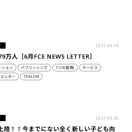
せ
2021.06.10
79万人［6月FCE NEWS LETTER］
ーション
パブリッシング
7つの習慣J
サービス
ースレター
7SALON
せ
2021.05.26
上陸！！今までにない全く新しい子ども向