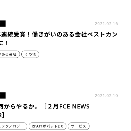
せ
2021.02.16
年連続受賞！働きがいのある会社ベストカン
に！
のある会社
その他
せ
2021.02.10
何からやるか。［２月FCE NEWS
R］
＆テクノロジー
RPAロボパットDX
サービス