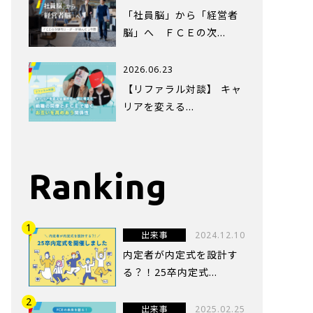
「社員脳」から「経営者
脳」へ ＦＣＥの次…
2026.06.23
【リファラル対談】 キャ
リアを変える…
Ranking
出来事
2024.12.10
内定者が内定式を設計す
る？！25卒内定式...
出来事
2025.02.25