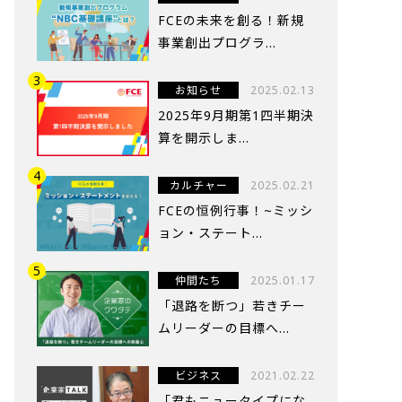
FCEの未来を創る！新規
事業創出プログラ...
お知らせ
2025.02.13
2025年9月期第1四半期決
算を開示しま...
カルチャー
2025.02.21
FCEの恒例行事！~ミッシ
ョン・ステート...
仲間たち
2025.01.17
「退路を断つ」若きチー
ムリーダーの目標へ...
ビジネス
2021.02.22
「君もニュータイプにな