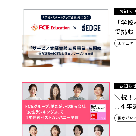
お知ら
「学校
で挑む
エデュケ
お知ら
＼祝！
…４年
働きがい