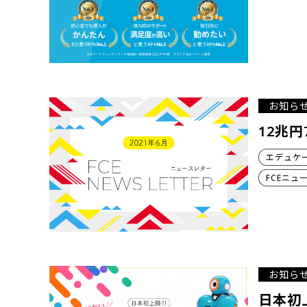
お知ら
12兆円
エデュケ
FCEニュ
お知ら
日本初