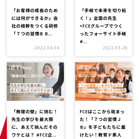
「お客様の成長のため
「手帳で未来を切り拓
には何ができるか」会
く！」全国の先生
社の根幹をつくる研修
×FCEグループでつく
「７つの習慣®︎ B…
ったフォーサイト手帳
#…
2022.04.04
2022.03.28
「無理の壁」に挑む！
FCEはここから始まっ
先生の学びを最大限
た！「７つの習慣Ｊ
に。あえて挑んだその
®」を子どもたちに届
ワケとは？ #FCE企…
けたい！教育ド素人