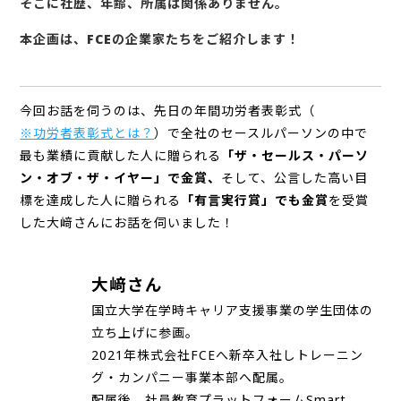
そこに社歴、年齢、所属は関係ありません。
本企画は、FCEの企業家たちをご紹介します！
今回お話を伺うのは、先日の年間功労者表彰式（
※功労者表彰式とは？
）で全社のセースルパーソンの中で
最も業績に貢献した人に贈られる
「ザ・セールス・パーソ
ン・オブ・ザ・イヤー」で金賞、
そして、公言した高い目
標を達成した人に贈られる
「有言実行賞」でも金賞
を受賞
した大﨑さんにお話を伺いました！
大﨑さん
国立大学在学時キャリア支援事業の学生団体の
立ち上げに参画。
2021年株式会社FCEへ新卒入社しトレーニン
グ・カンパニー事業本部へ配属。
配属後、社員教育プラットフォームSmart