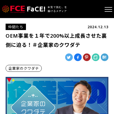
FaCE!
本気で挑む、を
届けるメディア
仲間たち
2024.12.13
OEM事業を１年で200%以上成長させた裏
側に迫る！＃企業家のクワダテ
企業家のクワダテ