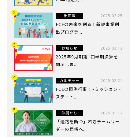
出来事
2025.02.25
FCEの未来を創る！新規事業創
出プログラ...
お知らせ
2025.02.13
2025年9月期第1四半期決算を
開示しま...
カルチャー
2025.02.21
FCEの恒例行事！~ミッション・
ステート...
仲間たち
2025.01.17
「退路を断つ」若きチームリー
ダーの目標へ...