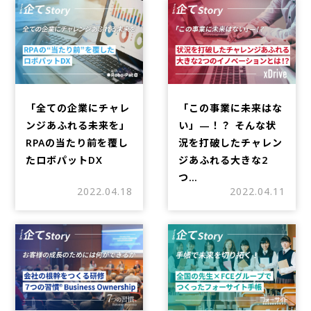
「全ての企業にチャレ
「この事業に未来はな
ンジあふれる未来を」
い」—！？ そんな状
RPAの当たり前を覆し
況を打破したチャレン
たロボパットDX
ジあふれる大きな2
つ…
2022.04.18
2022.04.11