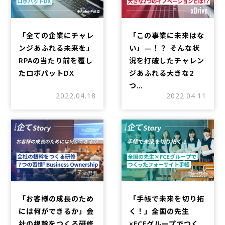
「全ての企業にチャレ
「この事業に未来はな
ンジあふれる未来を」
い」—！？ そんな状
RPAの当たり前を覆し
況を打破したチャレン
たロボパットDX
ジあふれる大きな2
つ…
2022.04.18
2022.04.11
「お客様の成長のため
「手帳で未来を切り拓
には何ができるか」会
く！」全国の先生
社の根幹をつくる研修
×FCEグループでつく