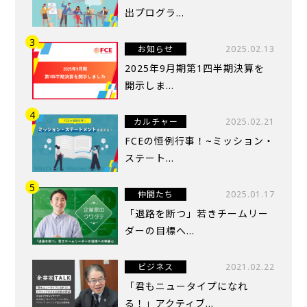
出プログラ...
お知らせ
2025.02.13
2025年9月期第1四半期決算を
開示しま...
カルチャー
2025.02.21
FCEの恒例行事！~ミッション・
ステート...
仲間たち
2025.01.17
「退路を断つ」若きチームリー
ダーの目標へ...
ビジネス
2021.02.22
「君もニュータイプになれ
る！」アクティブ...