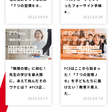
「７つの習慣®︎ B…
ったフォーサイト手帳
#…
2022.04.04
2022.03.28
「無理の壁」に挑む！
FCEはここから始まっ
先生の学びを最大限
た！「７つの習慣Ｊ
に。あえて挑んだその
®」を子どもたちに届
ワケとは？ #FCE企…
けたい！教育ド素人
た…
2022.03.17
2022.03.14