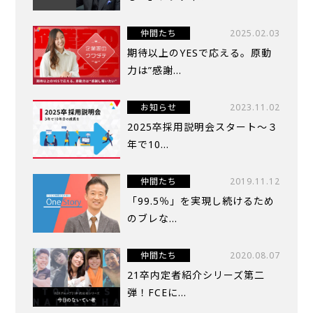
仲間たち
2025.02.03
期待以上のYESで応える。原動
力は”感謝...
お知らせ
2023.11.02
2025卒採用説明会スタート～３
年で10...
仲間たち
2019.11.12
「99.5％」を実現し続けるため
のブレな...
仲間たち
2020.08.07
21卒内定者紹介シリーズ第二
弾！FCEに...