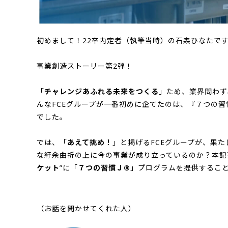
初めまして！22卒内定者（執筆当時）の石森ひなたで
事業創造ストーリー第2弾！
「
チャレンジあふれる未来をつくる
」ため、業界問わず
んなFCEグループが一番初めに企てたのは、『７つの
でした。
では、「
あえて挑め！
」と掲げるFCEグループが、果
な紆余曲折の上に今の事業が成り立っているのか？本記
ケット
”に「
７つの習慣Ｊ®
」プログラムを提供するこ
（お話を聞かせてくれた人）