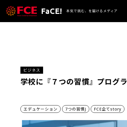
FaCE!
本気で挑む、を
届けるメディア
ビジネス
学校に『７つの習慣』プログラムを
エデュケーション
7つの習慣J
FCE企てstory