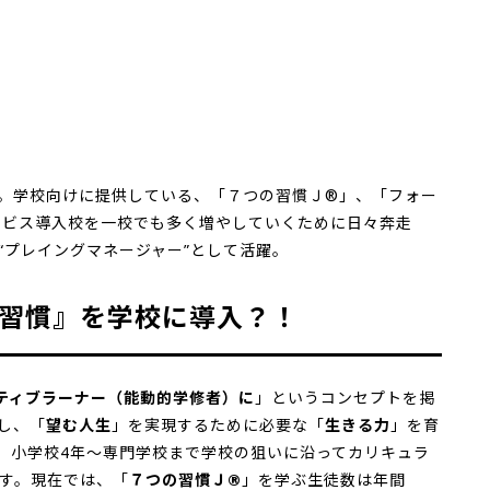
長。学校向けに提供している、「７つの習慣Ｊ®」、「フォー
サービス導入校を一校でも多く増やしていくために日々奔走
“プレイングマネージャー”として活躍。
習慣』を学校に導入？！
ティブラーナー（能動的学修者）に
」というコンセプトを掲
し、「
望む人生
」を実現するために必要な「
生きる力
」を育
ら、小学校4年～専門学校まで学校の狙いに沿ってカリキュラ
す。現在では、「
７つの習慣Ｊ®
」を学ぶ生徒数は年間