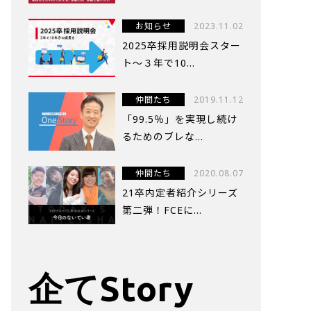
お知らせ
2023.11.02
2025卒採用説明会スター
ト～３年で10...
仲間たち
2019.11.12
「99.5％」を実現し続け
るためのブレな...
仲間たち
2020.08.07
21卒内定者紹介シリーズ
第二弾！FCEに...
企てStory