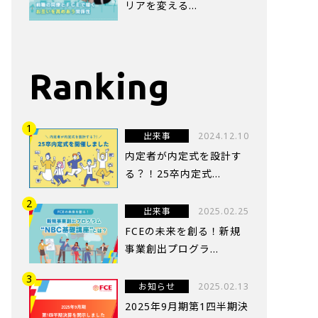
リアを変える…
Ranking
出来事
2024.12.10
内定者が内定式を設計す
る？！25卒内定式...
出来事
2025.02.25
FCEの未来を創る！新規
事業創出プログラ...
お知らせ
2025.02.13
2025年9月期第1四半期決