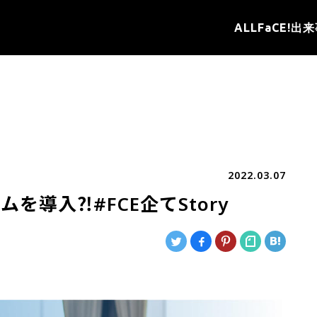
ALL
FaCE!
出来
2022.03.07
導入⁈#FCE企てStory