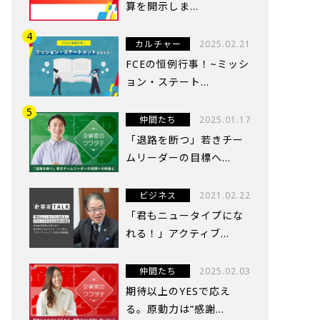
算を開示しま...
カルチャー
2025.02.21
FCEの恒例行事！~ミッシ
ョン・ステート...
仲間たち
2025.01.17
「退路を断つ」若きチー
ムリーダーの目標へ...
ビジネス
2021.02.22
「君もニュータイプにな
れる！」アクティブ...
仲間たち
2025.02.03
期待以上のYESで応え
る。原動力は”感謝...