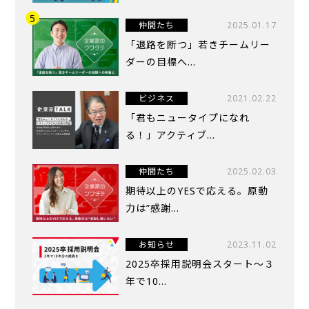
仲間たち
2025.01.17
「退路を断つ」若きチームリー
ダーの目標へ...
ビジネス
2021.02.22
「君もニュータイプになれ
る！」アクティブ...
仲間たち
2025.02.03
期待以上のYESで応える。原動
力は”感謝...
お知らせ
2023.11.02
2025卒採用説明会スタート～３
年で10...