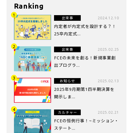
Ranking
出来事
2024.12.10
内定者が内定式を設計する？！
25卒内定式...
出来事
2025.02.25
FCEの未来を創る！新規事業創
出プログラ...
お知らせ
2025.02.13
2025年9月期第1四半期決算を
開示しま...
カルチャー
2025.02.21
FCEの恒例行事！~ミッション・
ステート...